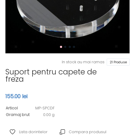
In stock au mai ramas
21 Produse
Suport pentru capete de
freza
155.00 lei
Articol
MP-SPCDF
Gramaj brut
0.00 g
Lista dorintelor
Compara produsul