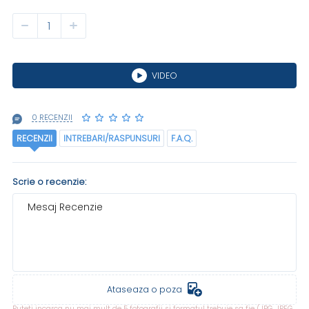
VIDEO
0 RECENZII
RECENZII
INTREBARI/RASPUNSURI
F.A.Q.
Scrie o recenzie:
Mesaj Recenzie
Ataseaza o poza
Puteti incarca nu mai mult de 5 fotografii si formatul trebuie sa fie (JPG, JPEG,