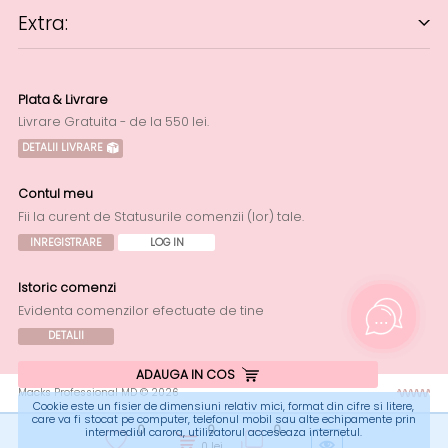
Extra:
Plata & Livrare
Livrare Gratuita - de la 550 lei.
DETALII LIVRARE
Contul meu
Fii la curent de Statusurile comenzii (lor) tale.
INREGISTRARE
LOG IN
Istoric comenzi
Evidenta comenzilor efectuate de tine
DETALII
ADAUGA IN COS
Macks Professional MD © 2026
Cookie este un fisier de dimensiuni relativ mici, format din cifre si litere,
care va fi stocat pe computer, telefonul mobil sau alte echipamente prin
0
0
0
intermediul carora, utilizatorul acceseaza internetul.
0
lei