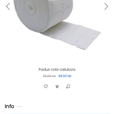
Paduri rola-celuloza
75.00 lei
49.00 lei
Info