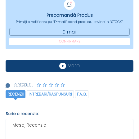
Precomandă Produs
Primiți o notificare pe “E-mail” cand produsul revine in “STOCK”
E-mail
CONFIRMARE
VIDEO
0 RECENZII
RECENZII
INTREBARI/RASPUNSURI
F.A.Q.
Scrie o recenzie:
Mesaj Recenzie