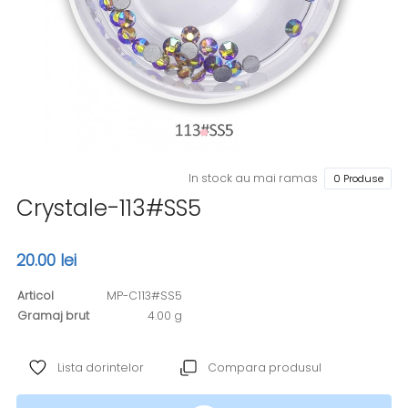
In stock au mai ramas
0 Produse
Crystale-113#SS5
20.00 lei
Articol
MP-C113#SS5
Gramaj brut
4.00 g
Lista dorintelor
Compara produsul