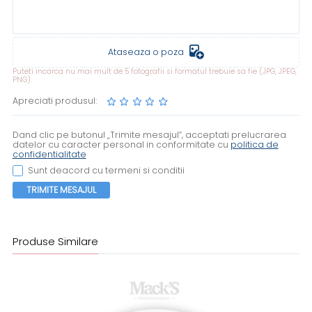
Ataseaza o poza
Puteti incarca nu mai mult de 5 fotografii si formatul trebuie sa fie (JPG, JPEG,
PNG).
Apreciati produsul:
Dand clic pe butonul „Trimite mesajul”, acceptati prelucrarea
datelor cu caracter personal in conformitate cu
politica de
confidentialitate
Sunt deacord cu termeni si conditii
TRIMITE MESAJUL
Produse Similare