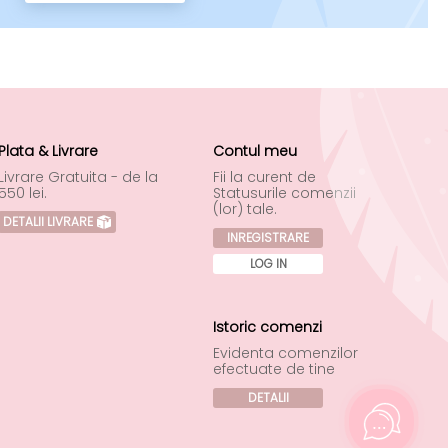
Plata & Livrare
Contul meu
Livrare Gratuita - de la
Fii la curent de
550 lei.
Statusurile comenzii
(lor) tale.
DETALII LIVRARE
INREGISTRARE
LOG IN
Istoric comenzi
Evidenta comenzilor
efectuate de tine
DETALII