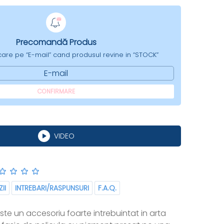
Precomandă Produs
ficare pe “E-mail” cand produsul revine in “STOCK”
E-mail
CONFIRMARE
VIDEO
II
INTREBARI/RASPUNSURI
F.A.Q.
este un accesoriu foarte intrebuintat in arta