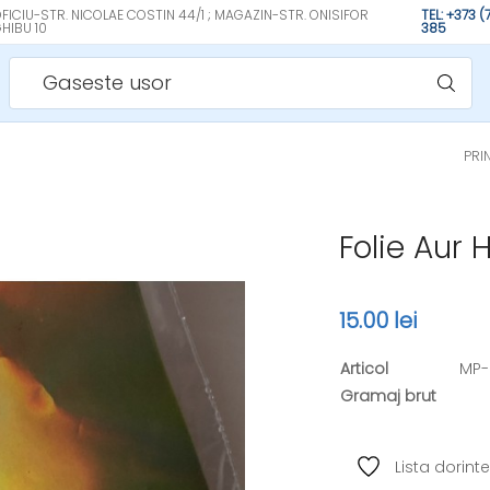
FICIU-STR. NICOLAE COSTIN 44/1 ; MAGAZIN-STR. ONISIFOR
TEL: +373 
HIBU 10
385
Gaseste usor
PRI
Folie Aur 
15.00 lei
Articol
MP-
Gramaj brut
Lista dorinte