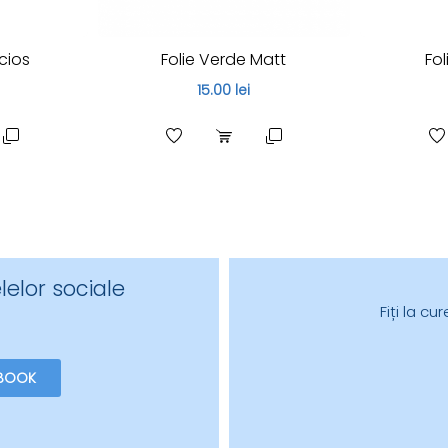
cios
Folie Verde Matt
Fo
15.00 lei
lelor sociale
Fiți la c
BOOK