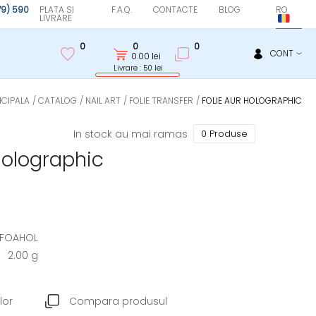
(79) 590
PLATA SI
F.A.Q.
CONTACTE
BLOG
RO
LIVRARE
0
0
0
CONT
0.00
lei
Livrare : 50 lei
NCIPALA
CATALOG
NAIL ART
FOLIE TRANSFER
FOLIE AUR HOLOGRAPHIC
In stock au mai ramas
0 Produse
Holographic
FOAHOL
2.00 g
lor
Compara produsul