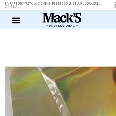
LIVRARE GRATUITA LA COMENZI PESTE 550 LEI IN JURUL ORASULUI
O
CHISINAU
G