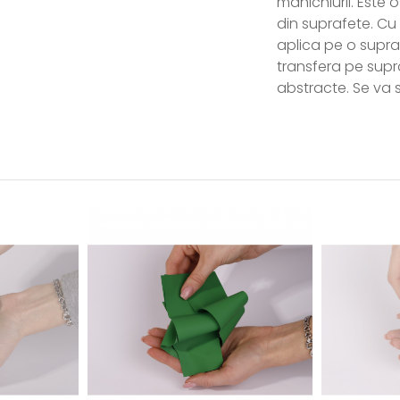
manichiurii. Este
din suprafete. C
aplica pe o supra
transfera pe supr
abstracte. Se va s