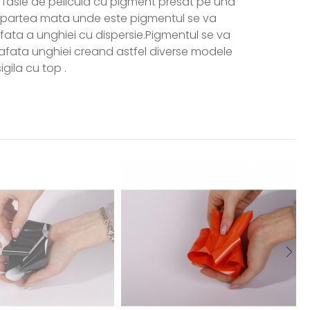
 o fasie de pelicula cu pigment presat pe una
u partea mata unde este pigmentul se va
fata a unghiei cu dispersie.Pigmentul se va
afata unghiei creand astfel diverse modele
igila cu top .