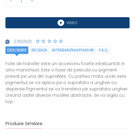
VIDEO
0 RECENZII
DESCRIERE
RECENZII
INTREBARI/RASPUNSURI
F.A.Q.
Folie de transfer este un accesoriu foarte intrebuintat in
arta manichiurii. Este o fasie de pelicula cu pigment
presat pe una din suprafete. Cu partea mata unde este
pigmentul se va aplica pe o suprafata a unghiei cu
dispersie.Pigmentul se va transfera pe suprafata unghiei
creand astfel diverse modele abstracte. Se va sigila cu
top .
Produse Similare