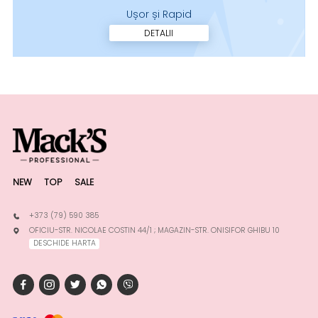
Ușor și Rapid
DETALII
NEW
TOP
SALE
+373 (79) 590 385
OFICIU-STR. NICOLAE COSTIN 44/1 ; MAGAZIN-STR. ONISIFOR GHIBU 10
DESCHIDE HARTA