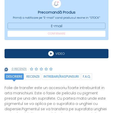
Precomandă Produs
Primiți o notificare pe “E-mail” cand produsul revine in “STOCK”
E-mail
CONFIRMARE
VIDEO
0 RECENZII
DESCRIERE
RECENZII
INTREBARI/RASPUNSURI
F.A.Q.
Folie de transfer este un accesoriu foarte intrebuintat in
arta manichiurii. Este o fasie de pelicula cu pigment
presat pe una din suprafete. Cu partea mata unde este
pigmentul se va aplica pe o suprafata a unghiei cu
dispersie.Pigmentul se va transfera pe suprafata unghiei