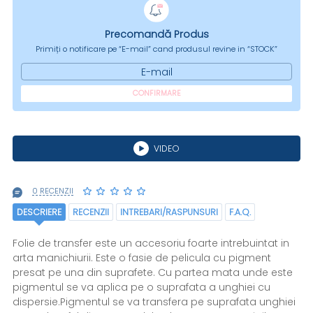
Precomandă Produs
Primiți o notificare pe “E-mail” cand produsul revine in “STOCK”
E-mail
CONFIRMARE
VIDEO
0 RECENZII
DESCRIERE
RECENZII
INTREBARI/RASPUNSURI
F.A.Q.
Folie de transfer este un accesoriu foarte intrebuintat in
arta manichiurii. Este o fasie de pelicula cu pigment
presat pe una din suprafete. Cu partea mata unde este
pigmentul se va aplica pe o suprafata a unghiei cu
dispersie.Pigmentul se va transfera pe suprafata unghiei